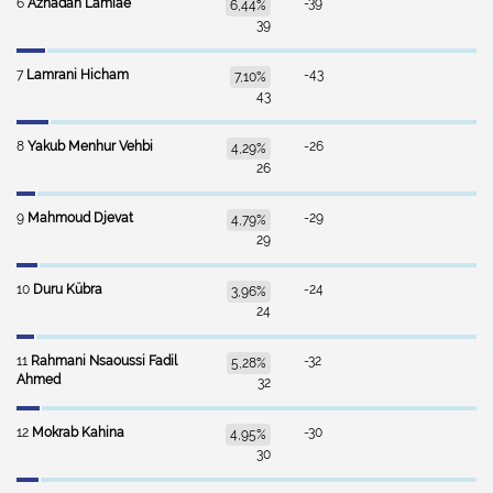
6
Aznadan Lamiae
-39
6,44%
39
7
Lamrani Hicham
-43
7,10%
43
8
Yakub Menhur Vehbi
-26
4,29%
26
9
Mahmoud Djevat
-29
4,79%
29
10
Duru Kübra
-24
3,96%
24
11
Rahmani Nsaoussi Fadil
-32
5,28%
Ahmed
32
12
Mokrab Kahina
-30
4,95%
30