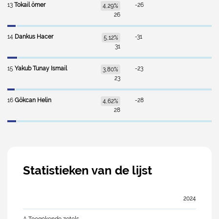
13
Tokail ömer
-26
4,29%
26
14
Dankus Hacer
-31
5,12%
31
15
Yakub Tunay Ismail
-23
3,80%
23
16
Gökcan Helin
-28
4,62%
28
Statistieken van de lijst
2024