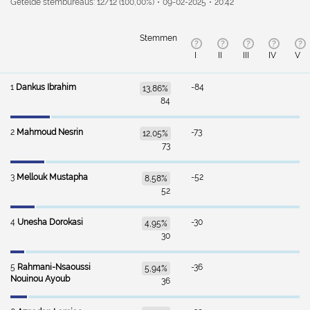
Getelde stembureaus: 12/12 (100,00%)
09-02-2025
20:42
Stemmen
I
II
III
IV
V
1
Dankus Ibrahim
-84
13,86%
84
2
Mahmoud Nesrin
-73
12,05%
73
3
Mellouk Mustapha
-52
8,58%
52
4
Unesha Dorokasi
-30
4,95%
30
5
Rahmani-Nsaoussi
-36
5,94%
Nouinou Ayoub
36