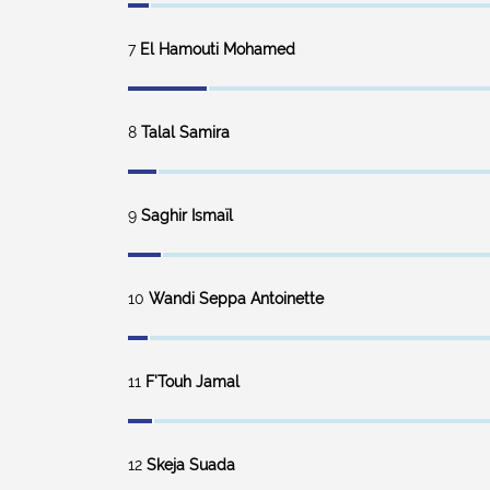
7
El Hamouti Mohamed
8
Talal Samira
9
Saghir Ismaïl
10
Wandi Seppa Antoinette
11
F'Touh Jamal
12
Skeja Suada