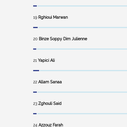
19
Rghioui Marwan
20
Binze Soppy Dim Julienne
21
Yapici Ali
22
Allam Sanaa
23
Zghouli Said
24
Azzouz Farah