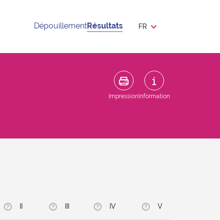
Dépouillement
Résultats
FR
Impression
Information
II
III
IV
V