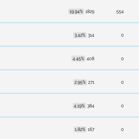
19,94%
1829
554
3,42%
314
0
4,45%
408
0
2,95%
271
0
4,19%
384
0
1,82%
167
0