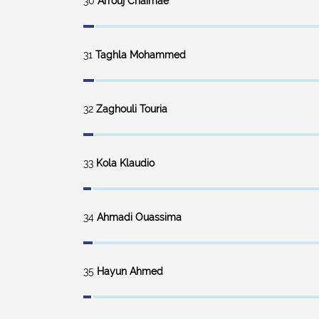
30
Arrouj Chaimae
31
Taghla Mohammed
32
Zaghouli Touria
33
Kola Klaudio
34
Ahmadi Ouassima
35
Hayun Ahmed